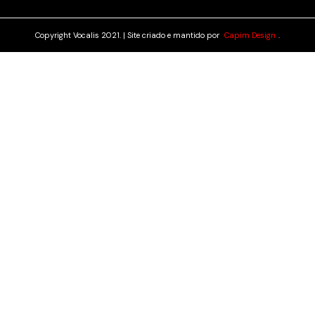
Copyright Vocalis 2021. | Site criado e mantido por
Capim Design
.